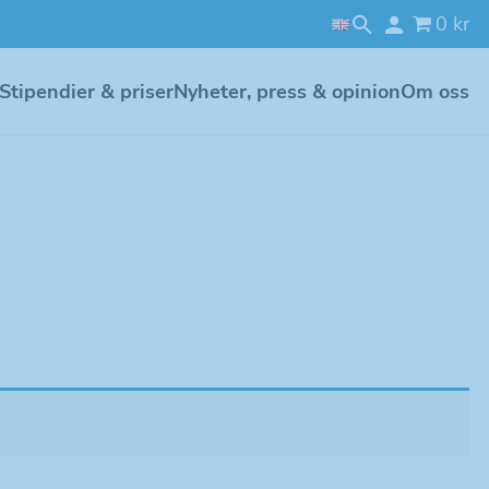
0 kr
Stipendier & priser
Nyheter, press & opinion
Om oss