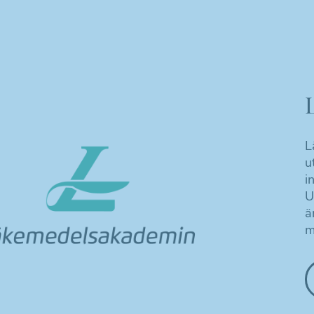
L
u
i
U
ä
m