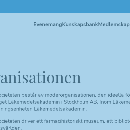
Evenemang
Kunskapsbank
Medlemskap
anisationen
cieteten består av moderorganisationen, den ideella f
aget Läkemedelsakademin i Stockholm AB.
Inom Läkeme
ldningsenheten Läkemedelsakademin.
cieteten driver ett farmacihistoriskt museum, ett bibli
svärlden.