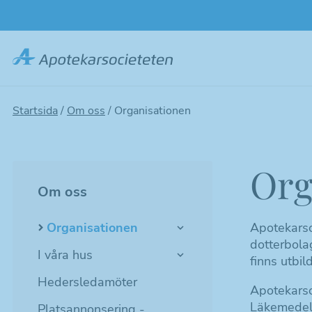
Hoppa
till
huvudinnehållet
Startsida
/
Om oss
/
Organisationen
Org
Om oss
Apotekarso
Organisationen
dotterbol
I våra hus
finns utbi
Hedersledamöter
Apotekarso
Läkemedel
Platsannonsering -