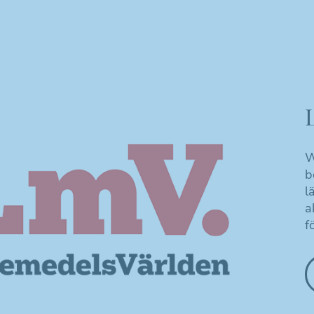
W
b
l
a
f