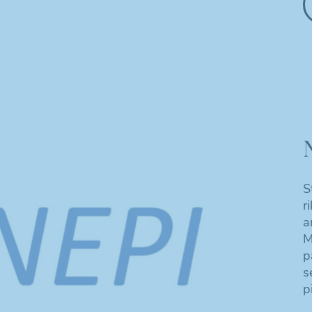
S
r
a
M
p
s
pi
Nödvändiga