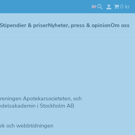
0 kr
Stipendier & priser
Nyheter, press & opinion
Om oss
öreningen Apotekarsocieteten, och
delsakademin i Stockholm AB
otek och webbtidningen