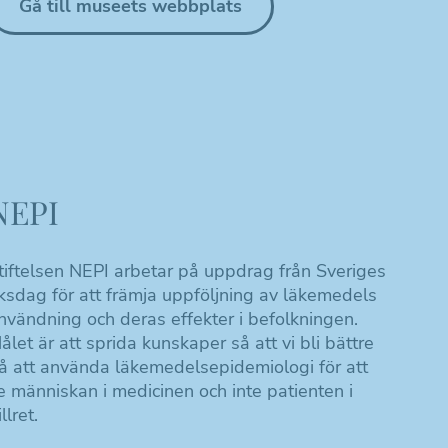
Gå till museets webbplats
NEPI
tiftelsen NEPI arbetar på uppdrag från Sveriges
iksdag för att främja uppföljning av läkemedels
nvändning och deras effekter i befolkningen.
ålet är att sprida kunskaper så att vi bli bättre
å att använda läkemedelsepidemiologi för att
e människan i medicinen och inte patienten i
llret.