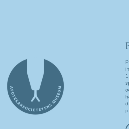
P
i
1
s
o
h
d
p