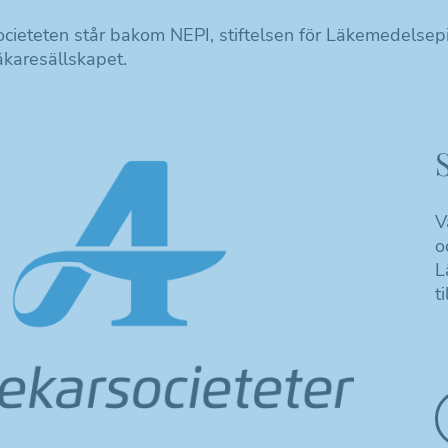
cieteten står bakom NEPI, stiftelsen för Läkemedelsep
karesällskapet.
V
o
L
t