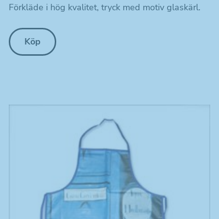
Förkläde i hög kvalitet, tryck med motiv glaskärl.
Upplevelse
För att
hemsidan
ska fungera
Köp
så bra som
möjligt för
dig under ditt
besök.
Marknadsföring
Genom att dela
med dig av dina
intressen och ditt
beteende när du
surfar ökar du
chansen att få se
personligt
anpassat innehåll
som kan intressera
dig.