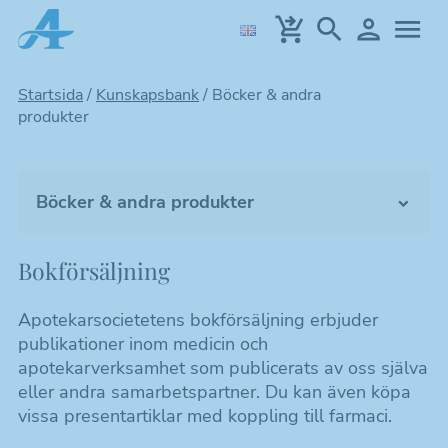
Hoppa
till
huvudinnehållet
Startsida
/
Kunskapsbank
/
Böcker & andra
produkter
Böcker & andra produkter
Riktlinjer, mallar & fakta
Bokförsäljning
Tidskrifter & podd
Apotekarsocietetens bokförsäljning erbjuder
Från vetenskapliga möten
publikationer inom medicin och
apotekarverksamhet som publicerats av oss själva
Farmacihistoria
eller andra samarbetspartner. Du kan även köpa
vissa presentartiklar med koppling till farmaci.
Kunskapskalendrar