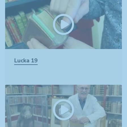
Marknadsföring
Genom att dela
med dig av dina
intressen och ditt
beteende när du
surfar ökar du
chansen att få se
personligt
anpassat innehåll
som kan intressera
dig.
Lucka 19