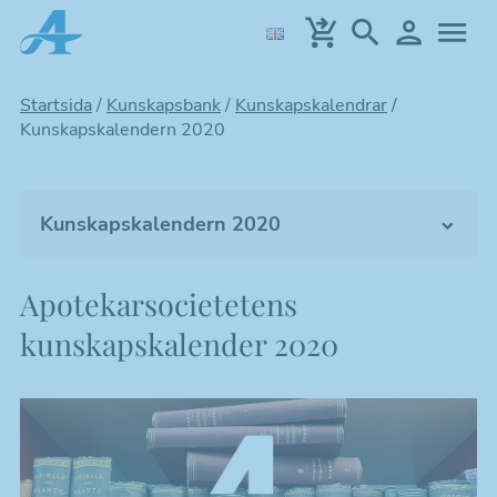
Hoppa
till
huvudinnehållet
Startsida
/
Kunskapsbank
/
Kunskapskalendrar
/
Kunskapskalendern 2020
Kunskapskalendern 2020
Riktlinjer, mallar & fakta
Apotekarsocietetens
Tidskrifter & podd
kunskapskalender 2020
Från vetenskapliga möten
Farmacihistoria
Kunskapskalendrar