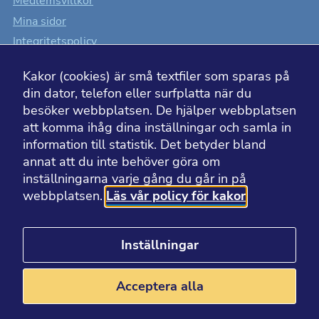
Medlemsvillkor
Mina sidor
Integritetspolicy
Cookiesinställningar
Kakor (cookies) är små textfiler som sparas på
Tillgänglighet
din dator, telefon eller surfplatta när du
besöker webbplatsen. De hjälper webbplatsen
att komma ihåg dina inställningar och samla in
information till statistik. Det betyder bland
BESÖK ÄVEN
annat att du inte behöver göra om
inställningarna varje gång du går in på
webbplatsen.
Läs vår policy för kakor
Läkemedelsakademin
Läkemedelsvärlden
Apotekarsocietetens museum
Inställningar
Apotekarsocietetens bibliotek
Acceptera alla