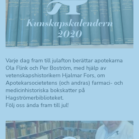
Kunskapskalendern 2025
Kunskapskalendern 2023
Kunskapskalendern 2022
Kunskapskalendern 2021
Kunskapskalendern 2020
Varje dag fram till julafton berättar apotekarna
Ola Flink och Per Boström, med hjälp av
Kunskapskalendern 2019
vetenskapshistorikern Hjalmar Fors, om
Apotekarsocietetens (och andras) farmaci- och
Böcker & andra produkter
medicinhistoriska bokskatter på
Hagströmerbiblioteket.
Följ oss ända fram till jul!