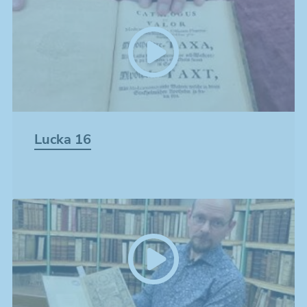
Lucka 16
Nödvändiga
Dessa kakor
går inte att
välja bort. De
behövs för att
hemsidan
över huvud
taget ska
fungera.