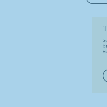
T
Se
bä
bi