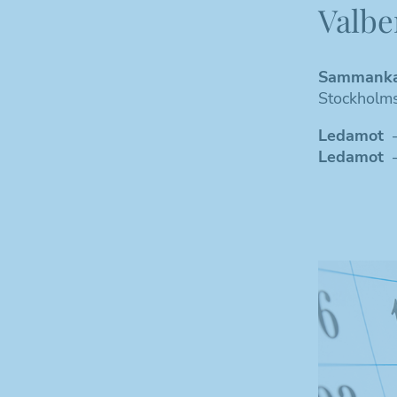
Valbe
Sammanka
Stockholms
Ledamot
–
Ledamot
–