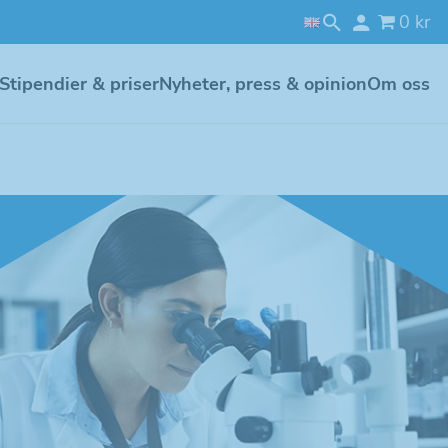
0 kr
Stipendier & priser
Nyheter, press & opinion
Om oss