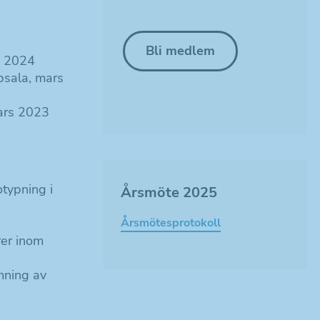
Bli medlem
, 2024
sala, mars
mars 2023
typning i
Årsmöte 2025
Årsmötesprotokoll
rer inom
mning av