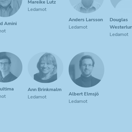
Mareike Lutz
Ledamot
Anders Larsson
Douglas
d Amini
Ledamot
Westerlu
mot
Ledamot
ultima
Ann Brinkmalm
Albert Elmsjö
mot
Ledamot
Ledamot