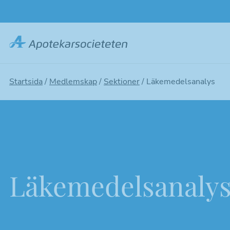
Hoppa
till
huvudinnehållet
Startsida
/
Medlemskap
/
Sektioner
/
Läkemedelsanalys
Läkemedelsanaly