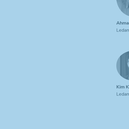
Ahma
Leda
Kim K
Leda