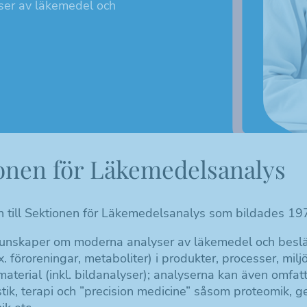
ser av läkemedel och
onen för Läkemedelsanalys
till Sektionen för Läkemedelsanalys som bildades 19
unskaper om moderna analyser av läkemedel och besl
. föroreningar, metaboliter) i produkter, processer, milj
material (inkl. bildanalyser); analyserna kan även omfa
tik, terapi och ”precision medicine” såsom proteomik, g