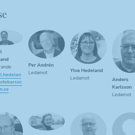
se
l
land
Per Andrén
rande
Ylva Hedeland
Ledamot
l.hedelan
Ledamot
Anders
otekarsoc
Karlsson
n.se
Ledamot