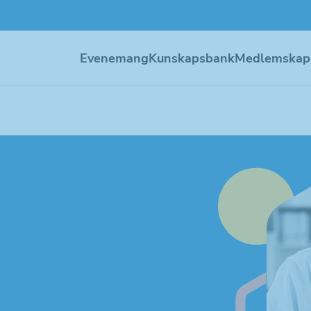
Evenemang
Kunskapsbank
Medlemskap
s