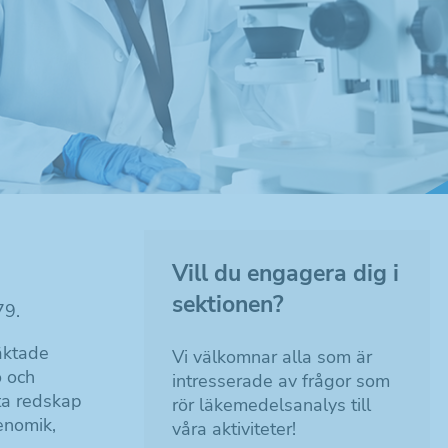
Vill du engagera dig i
sektionen?
79.
äktade
Vi välkomnar alla som är
ö och
intresserade av frågor som
tta redskap
rör läkemedelsanalys till
enomik,
våra aktiviteter!