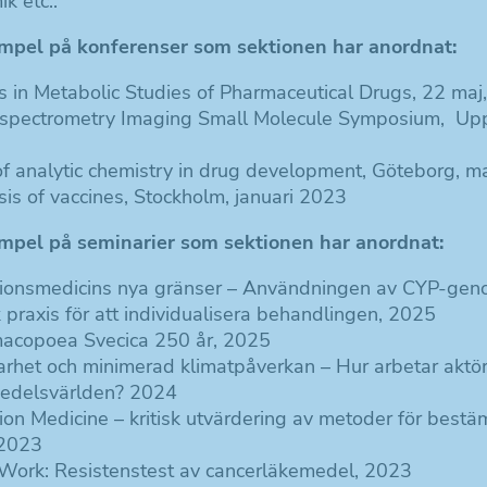
k etc..
mpel på konferenser som sektionen har anordnat:
s in Metabolic Studies of Pharmaceutical Drugs, 22 maj
spectrometry Imaging Small Molecule Symposium, Upp
of analytic chemistry in drug development, Göteborg, 
is of vaccines, Stockholm, januari 2023
mpel på seminarier som sektionen har anordnat:
sionsmedicins nya gränser – Användningen av CYP-geno
k praxis för att individualisera behandlingen, 2025
acopoea Svecica 250 år, 2025
arhet och minimerad klimatpåverkan – Hur arbetar aktö
edelsvärlden? 2024
ion Medicine – kritisk utvärdering av metoder för bestä
2023
 Work: Resistenstest av cancerläkemedel, 2023