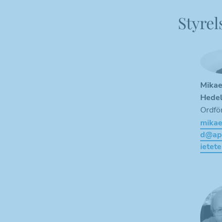
Styrel
Mikae
Hede
Ordfö
mikae
d@ap
ietete