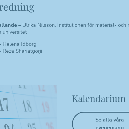
Nödvändiga
redning
Dessa kakor
går inte att
välja bort. De
llande
– Ulrika Nilsson, Institutionen för material- och 
behövs för att
 universitet
hemsidan
 Helena Idborg
över huvud
 Reza Shariatgorji
taget ska
fungera.
Statistik
Kakor som
hjälper oss
att förbättra
Kalendarium
hemsidans
funktionalitet
och
uppbyggnad,
baserat på
Se alla våra
hur
hemsidan
evenemang