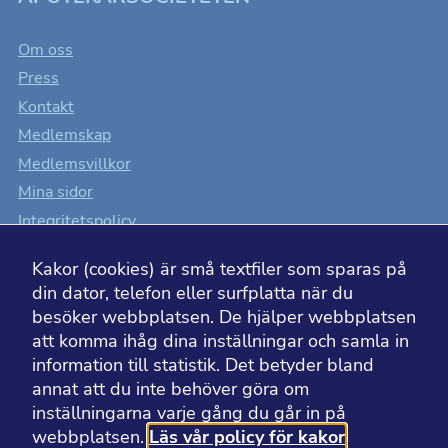
Om oss
Press
Kontakt
Medlemskap
Medlemsvillkor
Mina sidor
Integritetspolicy
Cookiesinställningar
Kakor (cookies) är små textfiler som sparas på
Tillgänglighet
din dator, telefon eller surfplatta när du
besöker webbplatsen. De hjälper webbplatsen
att komma ihåg dina inställningar och samla in
information till statistik. Det betyder bland
BESÖK ÄVEN
annat att du inte behöver göra om
inställningarna varje gång du går in på
webbplatsen.
Läs vår policy för kakor
Läkemedelsakademin