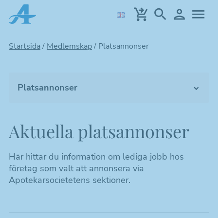
Hoppa
till
huvudinnehållet
Startsida
/
Medlemskap
/
Platsannonser
Platsannonser
Bli medlem
Aktuella platsannonser
Platsannonser
Sektioner
Här hittar du information om lediga jobb hos
företag som valt att annonsera via
Kretsar
Apotekarsocietetens sektioner.
Särskilda intressegrupper – SIG
Mallar, stöd & dokument