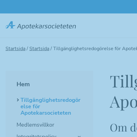
Hoppa
till
huvudinnehållet
Startsida
/
Startsida
/
Tillgänglighetsredogörelse för Apote
Til
Hem
Apo
Tillgänglighetsredogör
else för
Apotekarsocieteten
Om de
Medlemsvillkor
Integritetspolicy