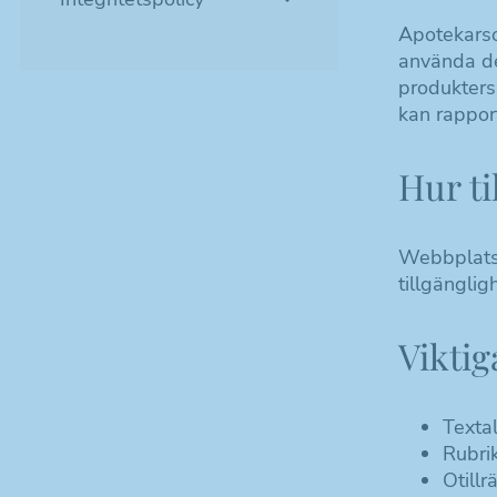
Apotekarso
använda de
produkters
kan rapport
Hur ti
Webbplatse
tillgängli
Viktig
Texta
Rubri
Otillr