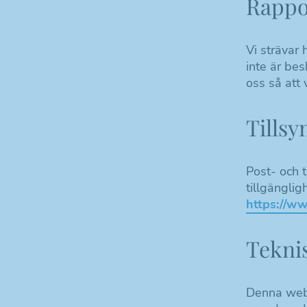
Rappor
Vi strävar
inte är bes
oss så att 
Tillsy
Post- och t
tillgängli
https://ww
Teknis
Denna webb