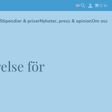
0 kr
Stipendier & priser
Nyheter, press & opinion
Om oss
else för