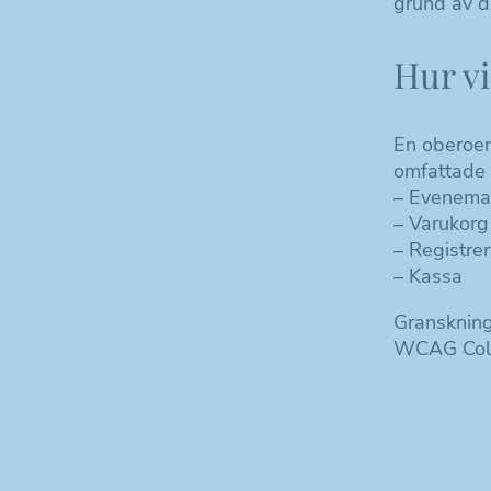
grund av d
Hur vi
En oberoen
omfattade 
– Evenema
– Varukorg
– Registrer
– Kassa
Granskning
WCAG Color