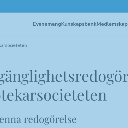
Evenemang
Kunskapsbank
Medlemskap
karsocieteten
lgänglighetsredogör
tekarsocieteten
nna redogörelse