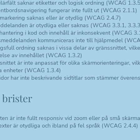
ärfält saknar etiketter och logisk ordning (WCAG 1.3.5
ntbordsnavigering fungerar inte fullt ut (WCAG 2.1.1)
markering saknas eller är otydlig (WCAG 2.4.7)
ddelanden är otydliga eller saknas (WCAG 3.3.1, 3.3.3
hantering i kod och innehåll är inkonsekvent (WCAG 3.1
smeddelanden kommuniceras inte till hjälpmedel (WC
sfull ordning saknas i vissa delar av gränssnittet, vil
åelse av innehållet (WCAG 1.3.2)
nittet är inte anpassat för olika skärmorienteringar, vi
a enheter (WCAG 1.3.4)
sidor har inte beskrivande sidtitlar som stämmer över
brister
ten är inte fullt responsiv vid zoom eller på små skär
exter är otydliga och ibland på fel språk (WCAG 2.4.4)