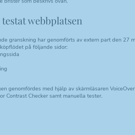
e brister som beskrivs ovan.
 testat webbplatsen
de granskning har genomförts av extern part den 27 
köpflödet på följande sidor:
ngssida
ing
en genomfördes med hjälp av skärmläsaren VoiceOver,
Nödvändiga
 Contrast Checker samt manuella tester.
Dessa kakor
går inte att
välja bort. De
behövs för att
hemsidan