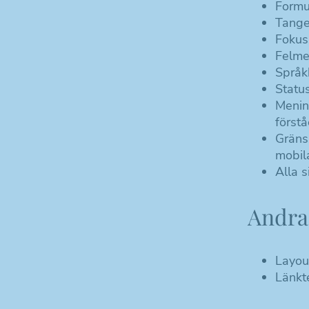
Formul
Tange
Fokus
Felme
Språk
Statu
Mening
först
Gränss
mobil
Alla 
Andra 
Layou
Länkt