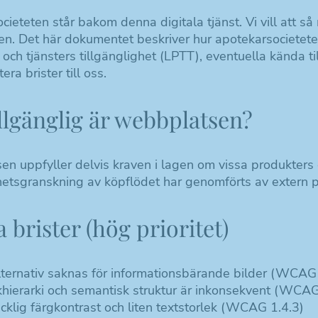
cieteten står bakom denna digitala tjänst. Vi vill att 
n. Det här dokumentet beskriver hur apotekarsocietet
 och tjänsters tillgänglighet (LPTT), eventuella kända 
era brister till oss.
llgänglig är webbplatsen?
n uppfyller delvis kraven i lagen om vissa produkters o
ghetsgranskning av köpflödet har genomförts av extern p
a brister (hög prioritet)
lternativ saknas för informationsbärande bilder (WCAG 
khierarki och semantisk struktur är inkonsekvent (WCAG
äcklig färgkontrast och liten textstorlek (WCAG 1.4.3)