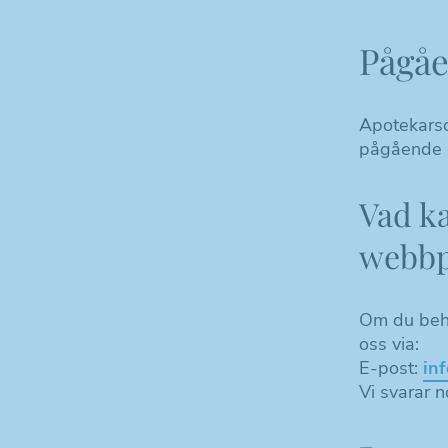
Pågåe
Apotekarsoc
pågående oc
Vad k
webbp
Om du behöv
oss via:
E-post
:
in
Vi svarar 