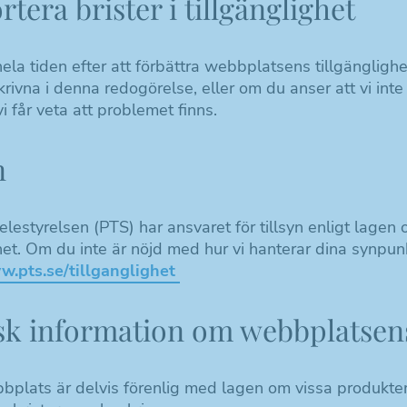
tera brister i tillgänglighet
 hela tiden efter att förbättra webbplatsens tillgängli
krivna i denna redogörelse, eller om du anser att vi inte
vi får veta att problemet finns.
n
elestyrelsen (PTS) har ansvaret för tillsyn enligt lagen
ghet. Om du inte är nöjd med hur vi hanterar dina synpu
w.pts.se/tillganglighet
k information om webbplatsens 
plats är delvis förenlig med lagen om vissa produkters