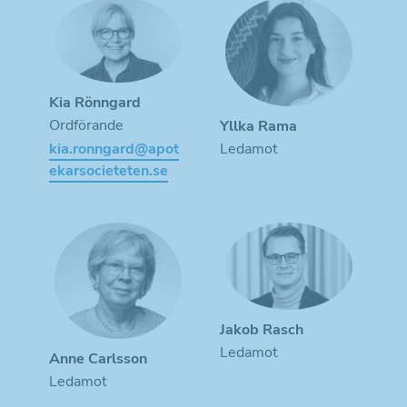
Kia Rönngard
Ordförande
Yllka Rama
kia.ronngard@apot
Ledamot
ekarsocieteten.se
Jakob Rasch
Ledamot
Anne Carlsson
Ledamot