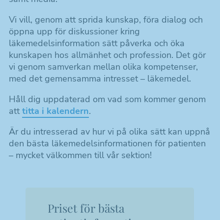
Läkemedelsinformation
Vi vill, genom att sprida kunskap, föra dialog och
Medicinteknik
öppna upp för diskussioner kring
Regulatory Affairs
läkemedelsinformation sätt påverka och öka
kunskapen hos allmänhet och profession. Det gör
Sjukvårdsfarmaci
vi genom samverkan mellan olika kompetenser,
med det gemensamma intresset – läkemedel.
Tillverkning och kvalitetssäkring
Håll dig uppdaterad om vad som kommer genom
Öppenvårdsfarmaci
att
titta i kalendern
.
Kretsar
Är du intresserad av hur vi på olika sätt kan uppnå
den bästa läkemedelsinformationen för patienten
Särskilda intressegrupper – SIG
– mycket välkommen till vår sektion!
Mallar, stöd & dokument
Priset för bästa