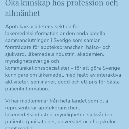
Öka kunskap hos profession och
Platsannonser
allmänhet
Sektioner
Apotekarsocietetens sektion för
Farmaci- och läkemedelshistoria
läkemedelsinformation är den enda ideella
sammanslutningen i Sverige som samlar
Farmakognosi
företrädare för apoteksbranschen, hälso- och
sjukvård, läkemedelsindustrin, akademien,
Farmakokinetik och läkemedelsmetabolism
myndighetssverige och
Läkemedelsformulering
kommunikationsspecialister – för att göra Sverige
kunnigare om läkemedel, med hjälp av interaktiva
Kliniska studier
aktiviteter, seminarier, podd och ett pris för bästa
patientinformation.
Läkemedelskemi
Vi har medlemmar från hela landet som bl a
Läkemedel för djur
representerar apotekbranschen,
läkemedelsindustrin, myndigheter, sjukvården,
Läkemedelsanalys
patientorganisationer, universitet och högskolor
samt media.