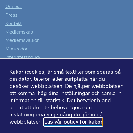
Om oss
Press
Kontakt
Medlemskap
Medlemsvillkor
Mina sidor
Integritetspolicy
Cookiesinställningar
Kakor (cookies) är små textfiler som sparas på
Tillgänglighet
din dator, telefon eller surfplatta när du
besöker webbplatsen. De hjälper webbplatsen
att komma ihåg dina inställningar och samla in
information till statistik. Det betyder bland
BESÖK ÄVEN
annat att du inte behöver göra om
inställningarna varje gång du går in på
webbplatsen.
Läs vår policy för kakor
Läkemedelsakademin
Läkemedelsvärlden