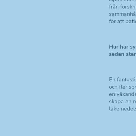
från forsk
sammanhåll
för att pati
Hur har sy
sedan sta
En fantasti
och fler so
en växande 
skapa en m
läkemedel