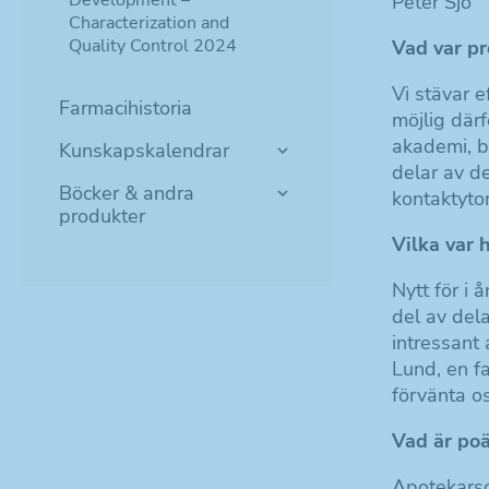
Development –
Peter Sjö
Characterization and
Quality Control 2024
Vad var p
Vi stävar 
Farmacihistoria
möjlig därf
akademi, b
Kunskapskalendrar
delar av de
Böcker & andra
kontaktytor
produkter
Vilka var 
Nytt för i 
del av dela
intressant
Lund, en fa
förvänta o
Vad är poä
Apotekarso