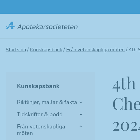
Hoppa
till
huvudinnehållet
Startsida
/
Kunskapsbank
/
Från vetenskapliga möten
/
4th 
4th
Kunskapsbank
Che
Riktlinjer, mallar & fakta
Tidskrifter & podd
202
Från vetenskapliga
möten