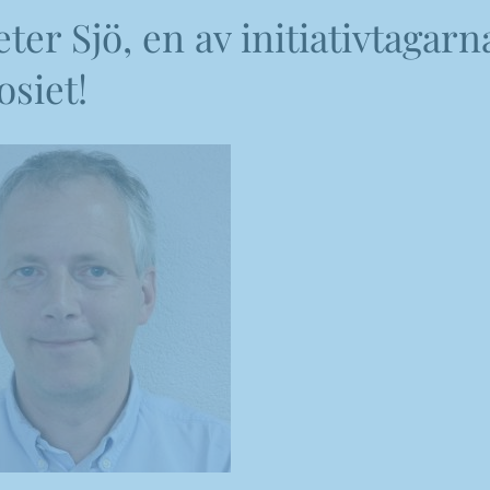
ter Sjö, en av initiativtagarna
siet!