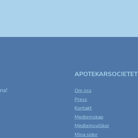
APOTEKARSOCIETE
rna!
Om oss
Press
Nödvändiga
Kontakt
Dessa kakor
Medlemskap
går inte att
Medlemsvillkor
välja bort. De
behövs för att
Mina sidor