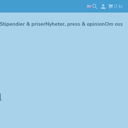
0 kr
Stipendier & priser
Nyheter, press & opinion
Om oss
m