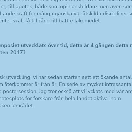
ning till apotek, både som opinionsbildare men även so
ande kraft för många ganska vitt åtskilda discipliner 
enter skall få tillgång till bättre läkemedel.
mposiet utvecklats över tid, detta är 4 gången detta 
rten 2017?
sk utveckling, vi har sedan starten sett ett ökande anta
m återkommer år från år. En serie av mycket intressanta
postersession. Jag tror också att vi lyckats med vår am
ötesplats för forskare från hela landet aktiva inom
skemiområdet.