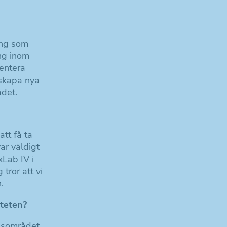
ing som
ing inom
sentera
, skapa nya
ådet.
att få ta
ar väldigt
Lab IV i
tror att vi
.
teten?
elsområdet