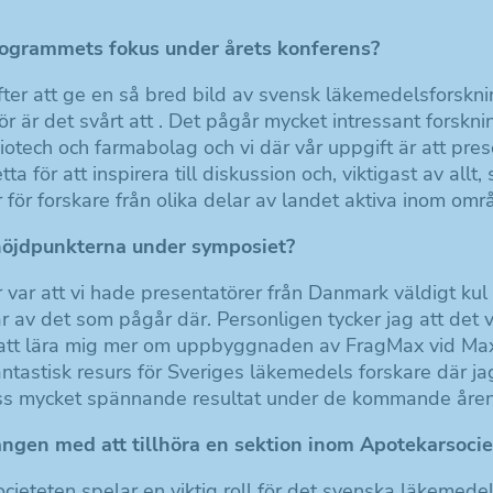
rogrammets fokus under årets konferens?
efter att ge en så bred bild av svensk läkemedelsforskn
ör är det svårt att . Det pågår mycket intressant forskn
iotech och farmabolag och vi där vår uppgift är att pre
tta för att inspirera till diskussion och, viktigast av allt
 för forskare från olika delar av landet aktiva inom omr
höjdpunkterna under symposiet?
år var att vi hade presentatörer från Danmark väldigt kul 
r av det som pågår där. Personligen tycker jag att det v
 att lära mig mer om uppbyggnaden av FragMax vid Max
ntastisk resurs för Sveriges läkemedels forskare där jag 
ss mycket spännande resultat under de kommande åren
ngen med att tillhöra en sektion inom Apotekarsocie
cieteten spelar en viktig roll för det svenska läkemed