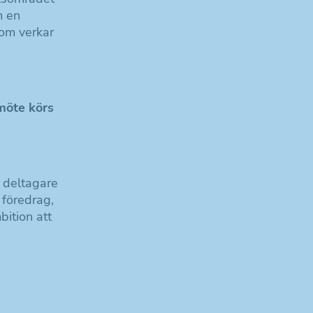
m en
som verkar
möte körs
l deltagare
 föredrag,
bition att