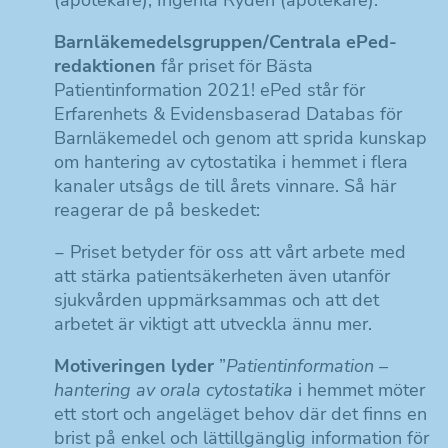
(apotekare), Ingehla Rydén (apotekare).
Barnläkemedelsgruppen/Centrala ePed-
redaktionen
får priset för Bästa
Patientinformation 2021! ePed står för
Erfarenhets & Evidensbaserad Databas för
Barnläkemedel och genom att sprida kunskap
om hantering av cytostatika i hemmet i flera
kanaler utsågs de till årets vinnare. Så här
reagerar de på beskedet:
‒ Priset betyder för oss att vårt arbete med
att stärka patientsäkerheten även utanför
sjukvården uppmärksammas och att det
arbetet är viktigt att utveckla ännu mer.
Motiveringen lyder
”
Patientinformation –
hantering av orala cytostatika
i hemmet möter
ett stort och angeläget behov där det finns en
brist på enkel och lättillgänglig information för