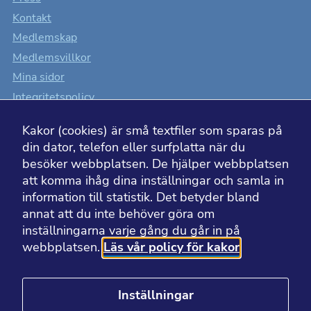
Kontakt
Medlemskap
Nödvändiga
Dessa kakor
Medlemsvillkor
går inte att
Mina sidor
välja bort. De
Integritetspolicy
behövs för att
Cookiesinställningar
hemsidan
Kakor (cookies) är små textfiler som sparas på
Tillgänglighet
över huvud
din dator, telefon eller surfplatta när du
taget ska
besöker webbplatsen. De hjälper webbplatsen
fungera.
att komma ihåg dina inställningar och samla in
information till statistik. Det betyder bland
BESÖK ÄVEN
annat att du inte behöver göra om
Statistik
inställningarna varje gång du går in på
Kakor som
hjälper oss
webbplatsen.
Läs vår policy för kakor
Läkemedelsakademin
att förbättra
hemsidans
Läkemedelsvärlden
funktionalitet
Apotekarsocietetens museum
och
Inställningar
uppbyggnad,
Apotekarsocietetens bibliotek
baserat på