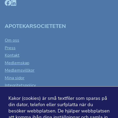
beteende när du
surfar ökar du
chansen att få se
personligt
anpassat innehåll
som kan intressera
dig.
APOTEKARSOCIETETEN
Om oss
Press
Kontakt
Medlemskap
Medlemsvillkor
Mina sidor
Integritetspolicy
Cookiesinställningar
Kakor (cookies) är små textfiler som sparas på
Tillgänglighet
din dator, telefon eller surfplatta när du
besöker webbplatsen. De hjälper webbplatsen
att komma ihåg dina inställningar och samla in