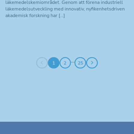
läkemedelskemiområdet. Genom att förena industriell
läkemedelsutveckling med innovativ, nyfikenhetsdriven
akademisk forskning har […]
Nödvändiga
Dessa kakor
går inte att
…
1
2
25
välja bort. De
behövs för att
hemsidan
över huvud
taget ska
fungera.
Statistik
Kakor som
hjälper oss