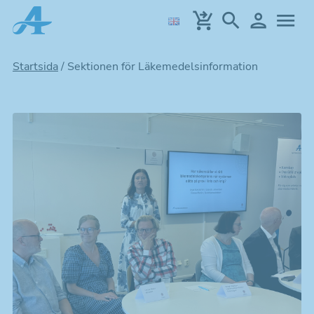
Hoppa
till
huvudinnehållet
Startsida
/
Sektionen för Läkemedelsinformation