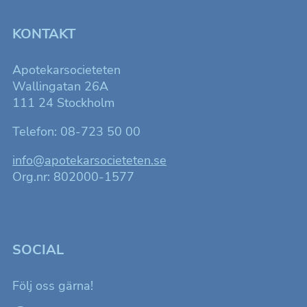
att förbättra
hemsidans
funktionalitet
KONTAKT
och
uppbyggnad,
baserat på
Apotekarsocieteten
hur
hemsidan
Wallingatan 26A
används.
111 24 Stockholm
Telefon: 08-723 50 00
Upplevelse
För att
info@apotekarsocieteten.se
hemsidan
ska fungera
Org.nr: 802000-1577
så bra som
möjligt för
dig under ditt
besök.
SOCIAL
Marknadsföring
Genom att dela
Följ oss gärna!
med dig av dina
intressen och ditt