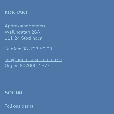
att förbättra
hemsidans
funktionalitet
KONTAKT
och
uppbyggnad,
baserat på
Apotekarsocieteten
hur
hemsidan
Wallingatan 26A
används.
111 24 Stockholm
Telefon: 08-723 50 00
Upplevelse
För att
info@apotekarsocieteten.se
hemsidan
ska fungera
Org.nr: 802000-1577
så bra som
möjligt för
dig under ditt
besök.
SOCIAL
Marknadsföring
Genom att dela
Följ oss gärna!
med dig av dina
intressen och ditt