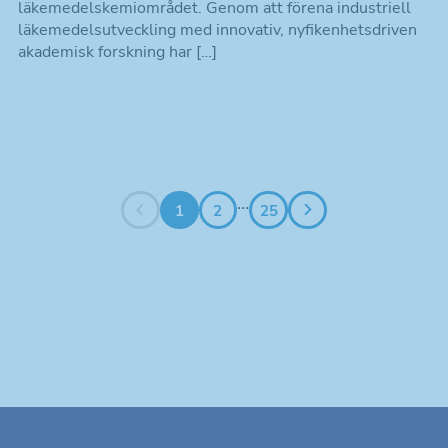
läkemedelskemiområdet. Genom att förena industriell
läkemedelsutveckling med innovativ, nyfikenhetsdriven
akademisk forskning har […]
Nödvändiga
Dessa kakor
går inte att
…
1
2
25
välja bort. De
behövs för att
hemsidan
över huvud
taget ska
fungera.
Statistik
Kakor som
hjälper oss