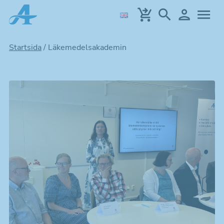
Hoppa
till
huvudinnehållet
Startsida
/
Läkemedelsakademin