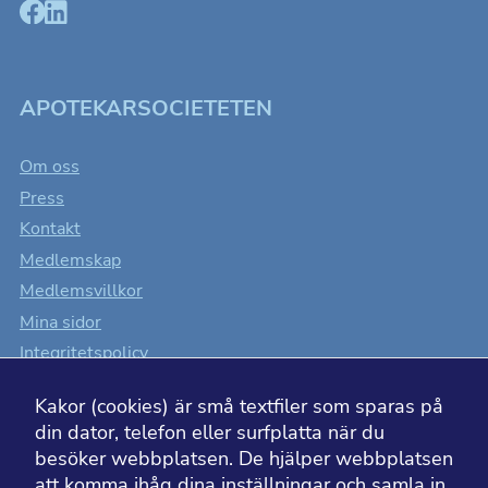
beteende när du
surfar ökar du
chansen att få se
personligt
anpassat innehåll
som kan intressera
dig.
APOTEKARSOCIETETEN
Om oss
Press
Kontakt
Medlemskap
Medlemsvillkor
Mina sidor
Integritetspolicy
Cookiesinställningar
Kakor (cookies) är små textfiler som sparas på
Tillgänglighet
din dator, telefon eller surfplatta när du
besöker webbplatsen. De hjälper webbplatsen
att komma ihåg dina inställningar och samla in