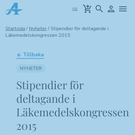
Hoppa
till
huvudinnehållet
Startsida
/
Nyheter
/
Stipendier för deltagande i
Läkemedelskongressen 2015
Tillbaka
NYHETER
Stipendier för
deltagande i
Läkemedelskongressen
2015