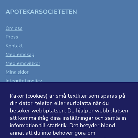
APOTEKARSOCIETETEN
Om oss
Press
Kontakt
Medlemskap
Medlemsvillkor
Mina sidor
Integritetspolicy
Cookiesinställningar
Kakor (cookies) är små textfiler som sparas på
Tillgänglighet
din dator, telefon eller surfplatta när du
besöker webbplatsen. De hjälper webbplatsen
att komma ihåg dina inställningar och samla in
information till statistik. Det betyder bland
BESÖK ÄVEN
annat att du inte behöver göra om