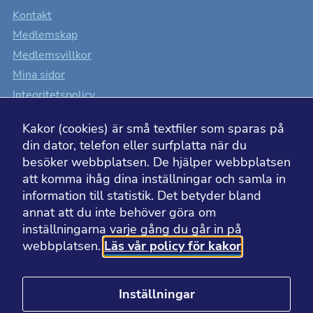
Kontakt
fungera.
Medlemskap
Medlemsvillkor
Statistik
Mina sidor
Kakor som
hjälper oss
Integritetspolicy
att förbättra
hemsidans
Cookiesinställningar
funktionalitet
Kakor (cookies) är små textfiler som sparas på
och
Tillgänglighet
uppbyggnad,
din dator, telefon eller surfplatta när du
baserat på
besöker webbplatsen. De hjälper webbplatsen
hur
hemsidan
att komma ihåg dina inställningar och samla in
används.
information till statistik. Det betyder bland
BESÖK ÄVEN
annat att du inte behöver göra om
inställningarna varje gång du går in på
Upplevelse
webbplatsen.
Läs vår policy för kakor
För att
Läkemedelsakademin
hemsidan
Läkemedelsvärlden
ska fungera
så bra som
Apotekarsocietetens museum
möjligt för
Inställningar
dig under ditt
Apotekarsocietetens bibliotek
besök.