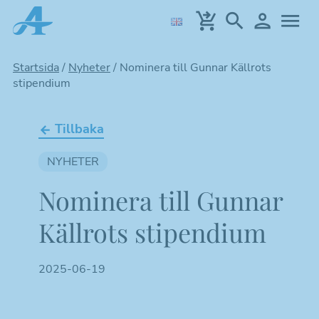
Hoppa
till
huvudinnehållet
Startsida
/
Nyheter
/
Nominera till Gunnar Källrots
stipendium
Tillbaka
NYHETER
Nominera till Gunnar
Källrots stipendium
2025-06-19