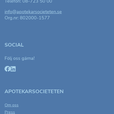
Telefon: 08-723 50 00
info@apotekarsocieteten.se
Org.nr: 802000-1577
SOCIAL
Följ oss gärna!
Nödvändiga
Dessa kakor
går inte att
välja bort. De
APOTEKARSOCIETETEN
behövs för att
hemsidan
Om oss
över huvud
Press
taget ska