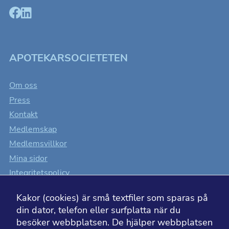
APOTEKARSOCIETETEN
Om oss
Press
Kontakt
Medlemskap
Medlemsvillkor
Mina sidor
Integritetspolicy
Cookiesinställningar
Kakor (cookies) är små textfiler som sparas på
Tillgänglighet
din dator, telefon eller surfplatta när du
besöker webbplatsen. De hjälper webbplatsen