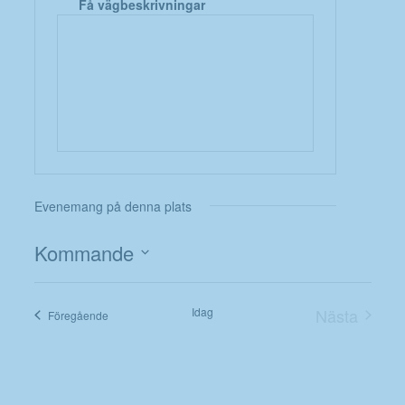
Få vägbeskrivningar
Evenemang på denna plats
Kommande
Välj
datum.
Idag
Nästa
Evenemang
Föregående
Evenema