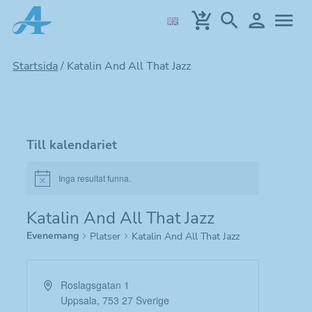
Hoppa
till
huvudinnehållet
Startsida
/
Katalin And All That Jazz
Till kalendariet
Inga resultat funna.
Notice
Katalin And All That Jazz
Evenemang
Platser
Katalin And All That Jazz
Adress
Roslagsgatan 1
Uppsala
,
753 27
Sverige