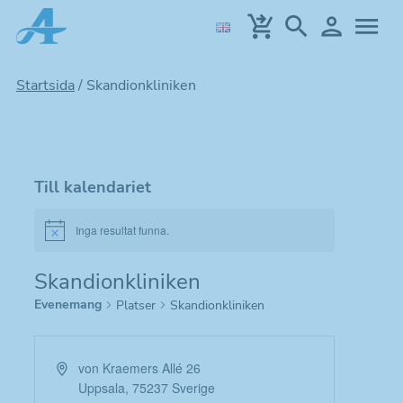
Hoppa
till
huvudinnehållet
Startsida
/
Skandionkliniken
Till kalendariet
Inga resultat funna.
Notice
Skandionkliniken
Evenemang
Platser
Skandionkliniken
Adress
von Kraemers Allé 26
Uppsala
,
75237
Sverige