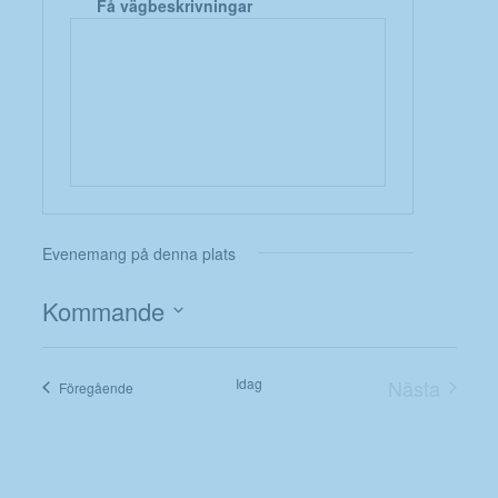
Få vägbeskrivningar
Evenemang på denna plats
Kommande
Välj
datum.
Idag
Nästa
Evenemang
Föregående
Evenema