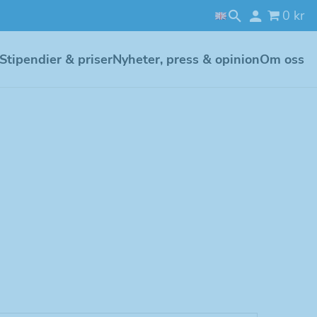
0 kr
Stipendier & priser
Nyheter, press & opinion
Om oss