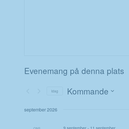
Evenemang på denna plats
Kommande
Idag
Välj
datum.
september 2026
9 september
-
11 september
ONS