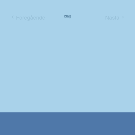
Välj
datum.
Föregående
Idag
Nästa
Evenemang
Evenema