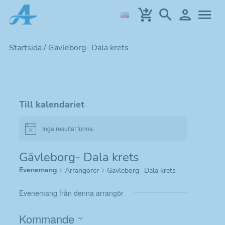
Hoppa
till
huvudinnehållet
Startsida
/
Gävleborg- Dala krets
Till kalendariet
Inga resultat funna.
Notice
Gävleborg- Dala krets
Evenemang
Arrangörer
Gävleborg- Dala krets
Evenemang från denna arrangör
Kommande