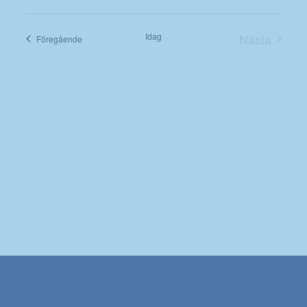
Välj
datum.
Idag
Nästa
Evenemang
Föregående
Evenema