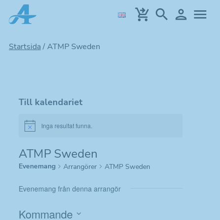
Hoppa
till
huvudinnehållet
Startsida
/
ATMP Sweden
Till kalendariet
Inga resultat funna.
Notice
ATMP Sweden
Evenemang
Arrangörer
ATMP Sweden
Evenemang från denna arrangör
Kommande