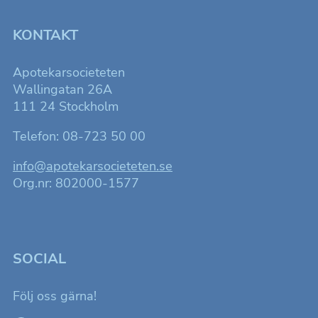
att förbättra
hemsidans
funktionalitet
KONTAKT
och
uppbyggnad,
baserat på
Apotekarsocieteten
hur
hemsidan
Wallingatan 26A
används.
111 24 Stockholm
Telefon: 08-723 50 00
Upplevelse
För att
info@apotekarsocieteten.se
hemsidan
ska fungera
Org.nr: 802000-1577
så bra som
möjligt för
dig under ditt
besök.
SOCIAL
Marknadsföring
Genom att dela
Följ oss gärna!
med dig av dina
intressen och ditt