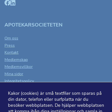
beteende när du
surfar ökar du
chansen att få se
personligt
anpassat innehåll
som kan intressera
dig.
APOTEKARSOCIETETEN
Om oss
Press
Kontakt
Medlemskap
Medlemsvillkor
Mina sidor
Integritetspolicy
Cookiesinställningar
Kakor (cookies) är små textfiler som sparas på
Tillgänglighet
din dator, telefon eller surfplatta när du
besöker webbplatsen. De hjälper webbplatsen
att komma ihåg dina inställningar och samla in