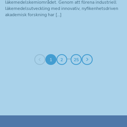
läkemedelskemiområdet. Genom att förena industriell
läkemedelsutveckling med innovativ, nyfikenhetsdriven
akademisk forskning har […]
Nödvändiga
Dessa kakor
går inte att
…
1
2
25
välja bort. De
behövs för att
hemsidan
över huvud
taget ska
fungera.
Statistik
Kakor som
hjälper oss