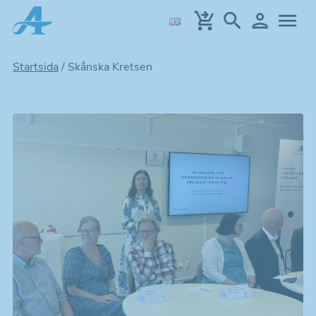
Hoppa
till
huvudinnehållet
Startsida
/
Skånska Kretsen