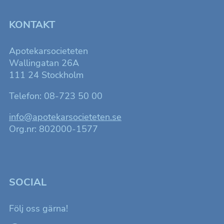
att förbättra
hemsidans
funktionalitet
KONTAKT
och
uppbyggnad,
baserat på
Apotekarsocieteten
hur
hemsidan
Wallingatan 26A
används.
111 24 Stockholm
Telefon: 08-723 50 00
Upplevelse
För att
info@apotekarsocieteten.se
hemsidan
ska fungera
Org.nr: 802000-1577
så bra som
möjligt för
dig under ditt
besök.
SOCIAL
Marknadsföring
Genom att dela
Följ oss gärna!
med dig av dina
intressen och ditt