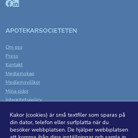
beteende när du
surfar ökar du
chansen att få se
personligt
anpassat innehåll
som kan intressera
dig.
APOTEKARSOCIETETEN
Om oss
Press
Kontakt
Medlemskap
Medlemsvillkor
Mina sidor
Integritetspolicy
Cookiesinställningar
Kakor (cookies) är små textfiler som sparas på
Tillgänglighet
din dator, telefon eller surfplatta när du
besöker webbplatsen. De hjälper webbplatsen
att komma ihåg dina inställningar och samla in