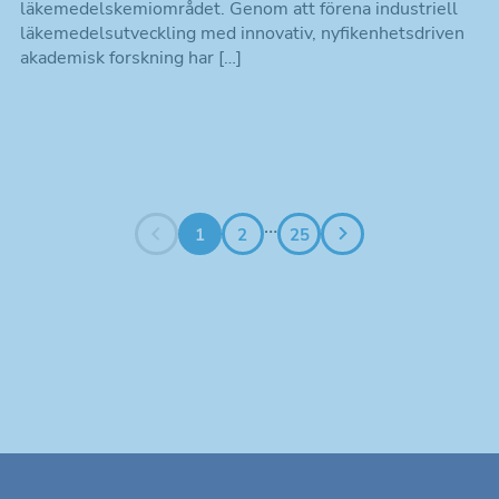
läkemedelskemiområdet. Genom att förena industriell
läkemedelsutveckling med innovativ, nyfikenhetsdriven
akademisk forskning har […]
Nödvändiga
Dessa kakor
går inte att
…
1
2
25
välja bort. De
behövs för att
hemsidan
över huvud
taget ska
fungera.
Statistik
Kakor som
hjälper oss