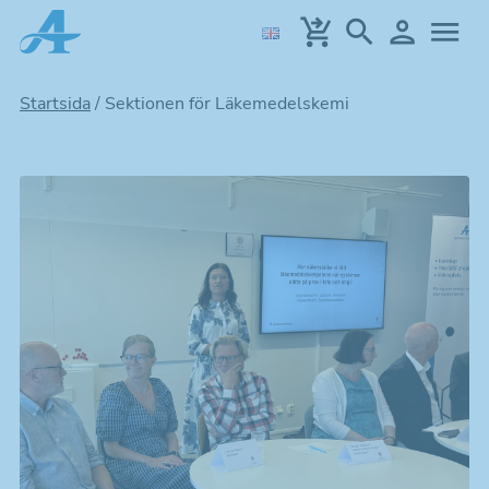
Hoppa
till
huvudinnehållet
Startsida
/
Sektionen för Läkemedelskemi