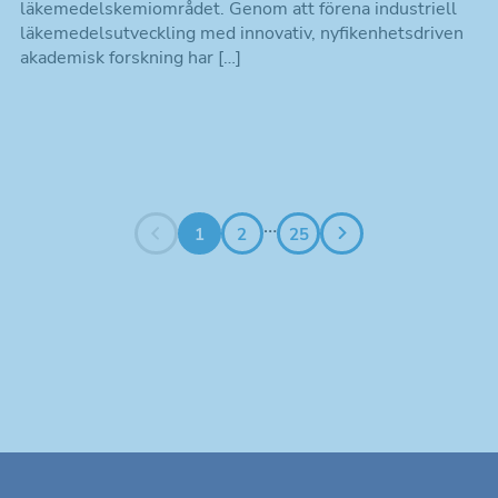
läkemedelskemiområdet. Genom att förena industriell
läkemedelsutveckling med innovativ, nyfikenhetsdriven
akademisk forskning har […]
Nödvändiga
Dessa kakor
går inte att
…
1
2
25
välja bort. De
behövs för att
hemsidan
över huvud
taget ska
fungera.
Statistik
Kakor som
hjälper oss