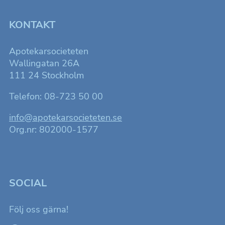
att förbättra
hemsidans
funktionalitet
KONTAKT
och
uppbyggnad,
baserat på
Apotekarsocieteten
hur
hemsidan
Wallingatan 26A
används.
111 24 Stockholm
Telefon: 08-723 50 00
Upplevelse
För att
info@apotekarsocieteten.se
hemsidan
ska fungera
Org.nr: 802000-1577
så bra som
möjligt för
dig under ditt
besök.
SOCIAL
Marknadsföring
Genom att dela
Följ oss gärna!
med dig av dina
intressen och ditt