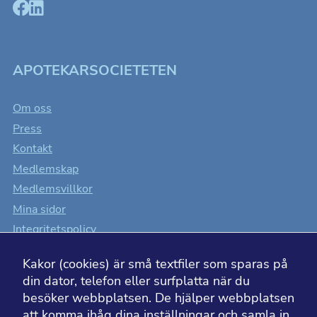
beteende när du
surfar ökar du
chansen att få se
personligt
anpassat innehåll
som kan intressera
dig.
APOTEKARSOCIETETEN
Om oss
Press
Kontakt
Medlemskap
Medlemsvillkor
Mina sidor
Integritetspolicy
Cookiesinställningar
Kakor (cookies) är små textfiler som sparas på
Tillgänglighet
din dator, telefon eller surfplatta när du
besöker webbplatsen. De hjälper webbplatsen
att komma ihåg dina inställningar och samla in