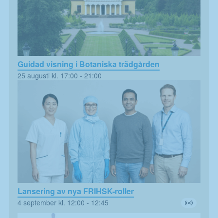
hemsidans
funktionalitet
och
uppbyggnad,
baserat på
hur
hemsidan
används.
Guidad visning i Botaniska trädgården
25 augusti kl. 17:00
-
21:00
Upplevelse
För att
hemsidan
ska fungera
så bra som
möjligt för
dig under ditt
besök.
Marknadsföring
Genom att dela
Lansering av nya FRIHSK-roller
med dig av dina
intressen och ditt
4 september kl. 12:00
-
12:45
beteende när du
surfar ökar du