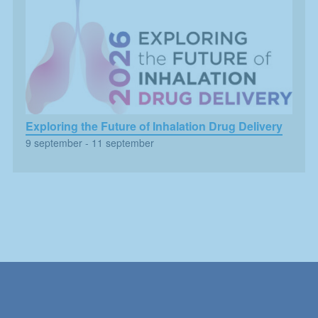
chansen att få se
personligt
anpassat innehåll
som kan intressera
dig.
Exploring the Future of Inhalation Drug Delivery
9 september
-
11 september