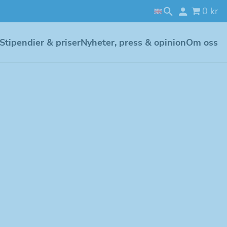
0 kr
Stipendier & priser
Nyheter, press & opinion
Om oss