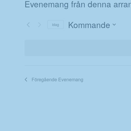
Evenemang från denna arra
Kommande
Idag
Välj
datum.
Föregående
Evenemang