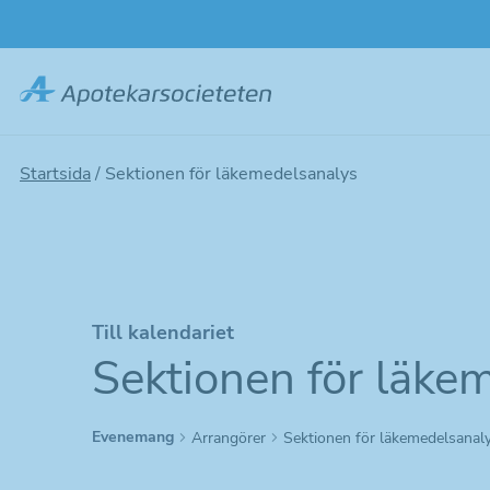
Hoppa
till
huvudinnehållet
Startsida
/
Sektionen för läkemedelsanalys
Till kalendariet
Sektionen för läke
Evenemang
Arrangörer
Sektionen för läkemedelsanal