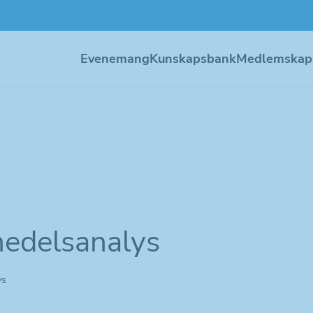
Evenemang
Kunskapsbank
Medlemskap
medelsanalys
ys