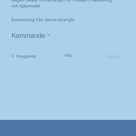
Region Skåne, förvaltningen för Psykiatri, habilitering
och hjälpmedel
Evenemang från denna arrangör
Kommande
Välj
datum.
Idag
Nästa
Evenemang
Föregående
Evenema