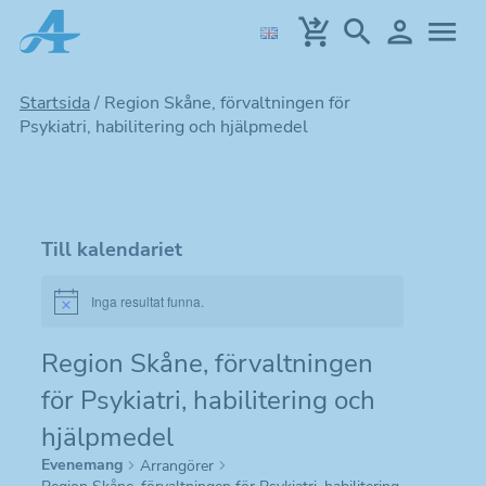
Hoppa
till
huvudinnehållet
Startsida
/
Region Skåne, förvaltningen för
Psykiatri, habilitering och hjälpmedel
Till kalendariet
Inga resultat funna.
Notice
Region Skåne, förvaltningen
för Psykiatri, habilitering och
hjälpmedel
Evenemang
Arrangörer