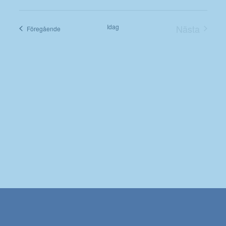
Välj
datum.
Idag
Nästa
Evenemang
Föregående
Evenema