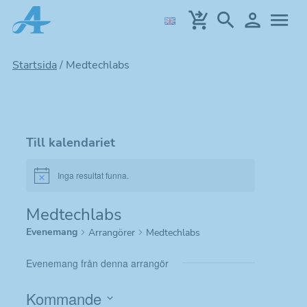
Hoppa
till
huvudinnehållet
Startsida
/
Medtechlabs
Till kalendariet
Inga resultat funna.
Notice
Medtechlabs
Evenemang
Arrangörer
Medtechlabs
Evenemang från denna arrangör
Kommande