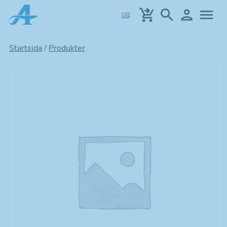
Hoppa
till
huvudinnehållet
Startsida
/
Produkter