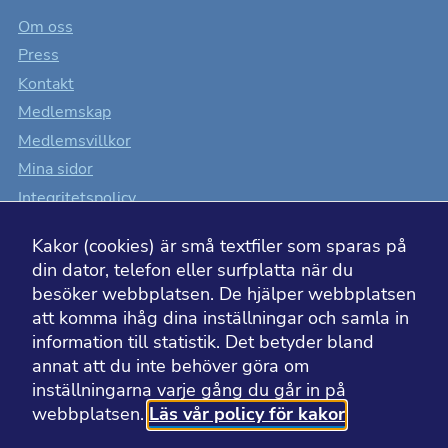
Om oss
Press
Kontakt
Medlemskap
Medlemsvillkor
Mina sidor
Integritetspolicy
Cookiesinställningar
Kakor (cookies) är små textfiler som sparas på
Tillgänglighet
din dator, telefon eller surfplatta när du
besöker webbplatsen. De hjälper webbplatsen
att komma ihåg dina inställningar och samla in
information till statistik. Det betyder bland
BESÖK ÄVEN
annat att du inte behöver göra om
inställningarna varje gång du går in på
webbplatsen.
Läs vår policy för kakor
Läkemedelsakademin
Läkemedelsvärlden