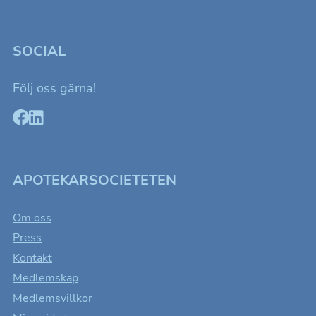
r
i
SOCIAL
n
g
Följ oss gärna!
APOTEKARSOCIETETEN
Om oss
Press
Kontakt
Medlemskap
Medlemsvillkor