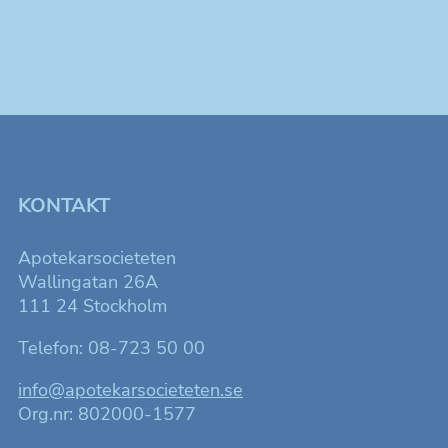
i
-
n
o
g
c
h
v
KONTAKT
y
n
Apotekarsocieteten
a
Wallingatan 26A
111 24 Stockholm
v
Telefon: 08-723 50 00
i
g
info@apotekarsocieteten.se
Org.nr: 802000-1577
e