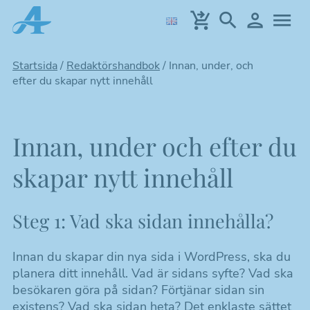
Hoppa
till
huvudinnehållet
Startsida
/
Redaktörshandbok
/
Innan, under, och
efter du skapar nytt innehåll
Innan, under och efter du
skapar nytt innehåll
Steg 1: Vad ska sidan innehålla?
Innan du skapar din nya sida i WordPress, ska du
planera ditt innehåll. Vad är sidans syfte? Vad ska
besökaren göra på sidan? Förtjänar sidan sin
existens? Vad ska sidan heta? Det enklaste sättet