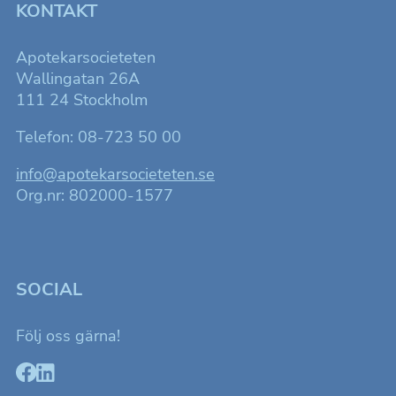
KONTAKT
Apotekarsocieteten
Wallingatan 26A
111 24 Stockholm
Telefon: 08-723 50 00
info@apotekarsocieteten.se
Org.nr: 802000-1577
SOCIAL
Nödvändiga
Dessa kakor
Följ oss gärna!
går inte att
välja bort. De