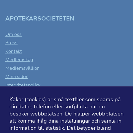
behövs för att
hemsidan
över huvud
APOTEKARSOCIETETEN
taget ska
fungera.
Om oss
Press
Statistik
Kontakt
Kakor som
hjälper oss
Medlemskap
att förbättra
Medlemsvillkor
hemsidans
funktionalitet
Mina sidor
och
uppbyggnad,
Integritetspolicy
baserat på
hur
Cookiesinställningar
hemsidan
Kakor (cookies) är små textfiler som sparas på
används.
Tillgänglighet
din dator, telefon eller surfplatta när du
besöker webbplatsen. De hjälper webbplatsen
att komma ihåg dina inställningar och samla in
Upplevelse
För att
information till statistik. Det betyder bland
hemsidan