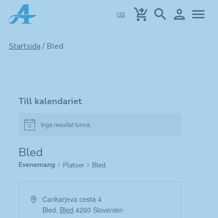
Hoppa
till
huvudinnehållet
Startsida
/
Bled
Till kalendariet
Inga resultat funna.
Notice
Bled
Evenemang
Platser
Bled
Adress
Cankarjeva cesta 4
Bled
,
Bled
4260
Slovenien