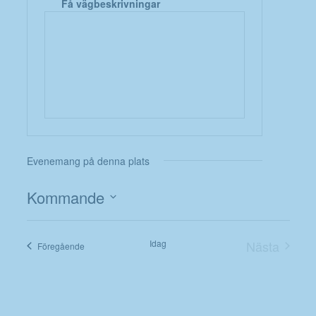
Få vägbeskrivningar
Evenemang på denna plats
Kommande
Välj
datum.
Idag
Nästa
Evenemang
Föregående
Evenema