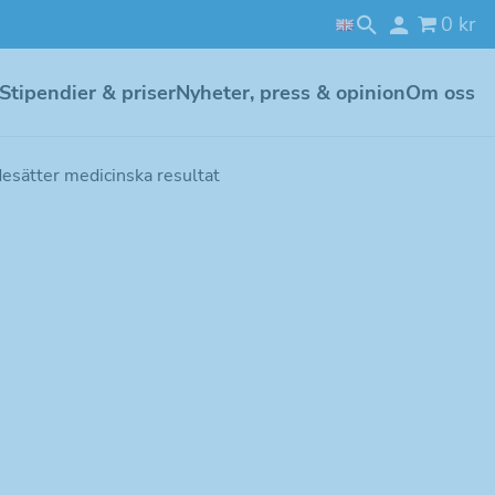
0 kr
Stipendier & priser
Nyheter, press & opinion
Om oss
esätter medicinska resultat