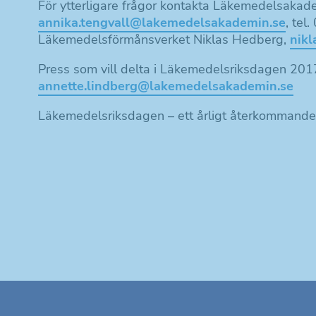
För ytterligare frågor kontakta Läkemedelsakade
annika.tengvall@lakemedelsakademin.se
, tel
Läkemedelsförmånsverket Niklas Hedberg,
nikl
Press som vill delta i Läkemedelsriksdagen 201
annette.lindberg@lakemedelsakademin.se
Läkemedelsriksdagen – ett årligt återkommande 