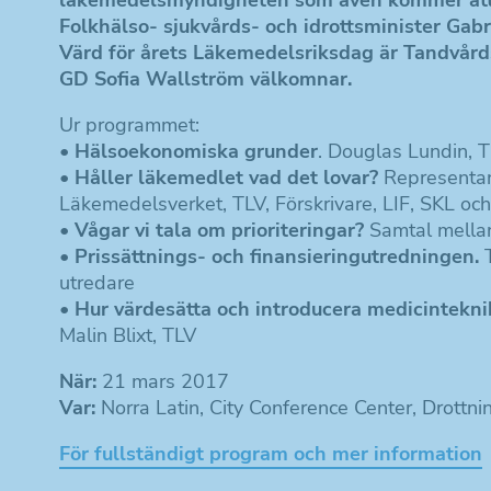
Folkhälso- sjukvårds- och idrottsminister Gab
Värd för årets Läkemedelsriksdag är Tandvår
GD Sofia Wallström välkomnar.
Ur programmet:
•
Hälsoekonomiska grunder
. Douglas Lundin, 
•
Håller läkemedlet vad det lovar?
Representant
Läkemedelsverket, TLV, Förskrivare, LIF, SKL och
•
Vågar vi tala om prioriteringar?
Samtal mellan
•
Prissättnings- och finansieringutredningen.
utredare
•
Hur värdesätta och introducera medicintekni
Malin Blixt, TLV
När:
21 mars 2017
Var:
Norra Latin, City Conference Center, Drottn
För fullständigt program och mer information