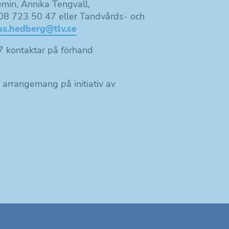
min, Annika Tengvall,
. 08 723 50 47 eller Tandvårds- och
as.hedberg@tlv.se
7 kontaktar på förhand
arrangemang på initiativ av