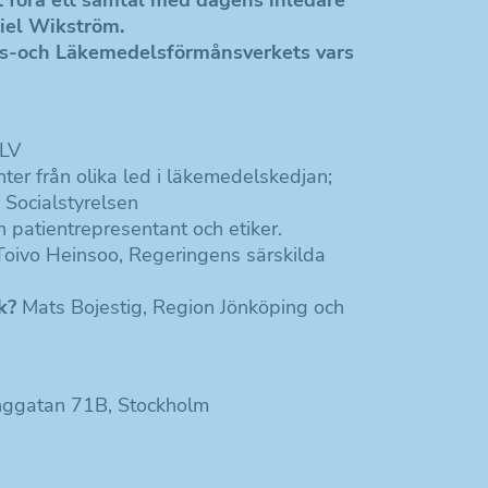
riel Wikström.
ds-och Läkemedelsförmånsverkets vars
TLV
er från olika led i läkemedelskedjan;
 Socialstyrelsen
 patientrepresentant och etiker.
Toivo Heinsoo, Regeringens särskilda
k?
Mats Bojestig, Region Jönköping och
inggatan 71B, Stockholm