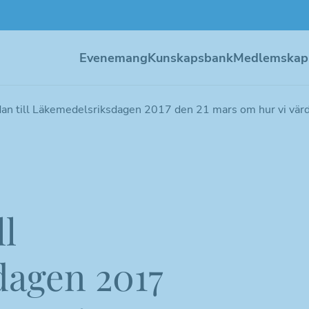
Evenemang
Kunskapsbank
Medlemskap
an till Läkemedelsriksdagen 2017 den 21 mars om hur vi värd
ll
agen 2017