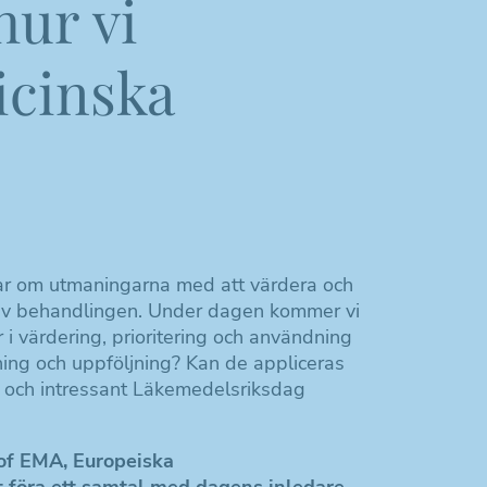
hur vi
icinska
r om utmaningarna med att värdera och
t av behandlingen. Under dagen kommer vi
i värdering, prioritering och användning
ning och uppföljning? Kan de appliceras
 och intressant Läkemedelsriksdag
 of EMA, Europeiska
föra ett samtal med dagens inledare