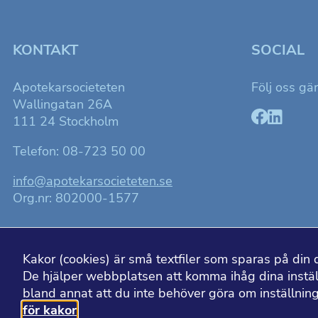
KONTAKT
SOCIAL
Apotekarsocieteten
Följ oss gä
Wallingatan 26A
111 24 Stockholm
Telefon: 08-723 50 00
info@apotekarsocieteten.se
Org.nr: 802000-1577
Kakor (cookies) är små textfiler som sparas på din 
De hjälper webbplatsen att komma ihåg dina inställn
bland annat att du inte behöver göra om inställni
för kakor