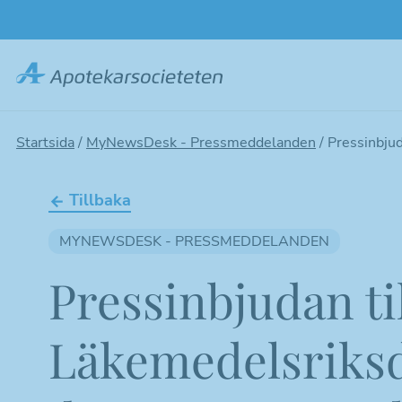
Hoppa
till
huvudinnehållet
Startsida
/
MyNewsDesk - Pressmeddelanden
/
Pressinbjud
Tillbaka
MYNEWSDESK - PRESSMEDDELANDEN
Pressinbjudan ti
Läkemedelsriksd