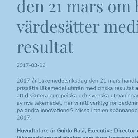
den 21 mars om 
värdesätter med
resultat
2017-03-06
2017 år Läkemedelsriksdag den 21 mars handla
prissätta läkemedel utifrån medicinska resulta
att diskutera europeiska och svenska utmaningar 
av nya läkemedel. Har vi rätt verktyg för bedöm
på andra innovationer? Missa inte en spännande
2017.
Huvudtalare är Guido Rasi, Executive Director
läkemedelsmyndigheten som även kommer att 