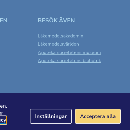
TEN
BESÖK ÄVEN
Läkemedelsakademin
Läkemedelsvärlden
Apotekarsocietetens museum
Apotekarsocietetens bibliotek
en.
er
Inställningar
Acceptera alla
icy