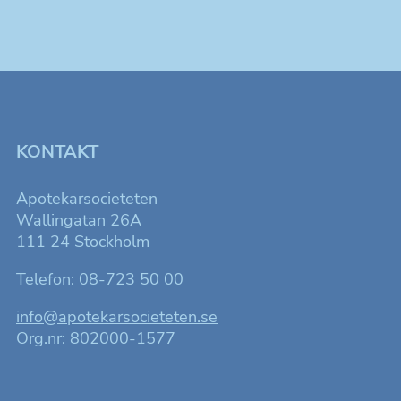
Upplevelse
För att
hemsidan
ska fungera
så bra som
möjligt för
dig under ditt
besök.
KONTAKT
Marknadsföring
Apotekarsocieteten
Genom att dela
Wallingatan 26A
med dig av dina
intressen och ditt
111 24 Stockholm
beteende när du
surfar ökar du
Telefon: 08-723 50 00
chansen att få se
personligt
anpassat innehåll
info@apotekarsocieteten.se
som kan intressera
Org.nr: 802000-1577
dig.