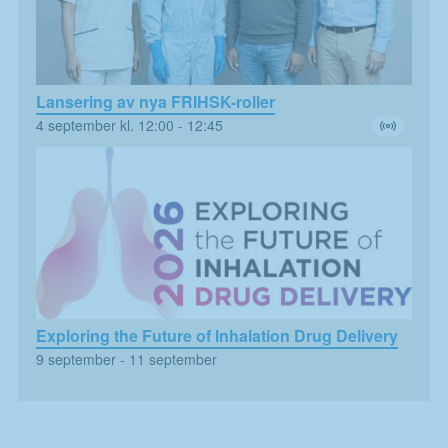
Dessa kakor
går inte att
välja bort. De
behövs för att
Lansering av nya FRIHSK-roller
hemsidan
4 september kl. 12:00
-
12:45
över huvud
taget ska
fungera.
Statistik
Kakor som
hjälper oss
att förbättra
hemsidans
funktionalitet
Exploring the Future of Inhalation Drug Delivery
och
uppbyggnad,
9 september
-
11 september
baserat på
hur
hemsidan
används.