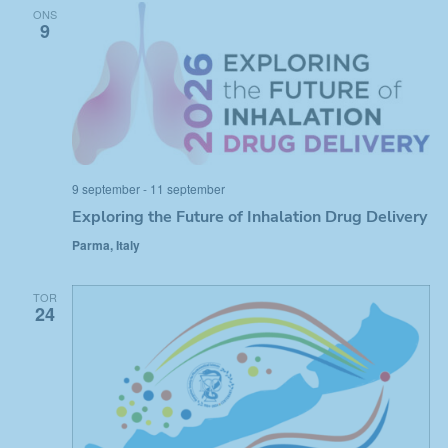
e
n
ONS
9
n
t
e
v
m
y
n
a
a
n
9 september
-
11 september
v
g
Exploring the Future of Inhalation Drug Delivery
i
S
Parma, Italy
g
ö
e
TOR
r
24
k
i
-
n
o
g
c