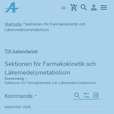
Hoppa
till
huvudinnehållet
Startsida
/
Sektionen för Farmakokinetik och
Läkemedelsmetabolism
Till kalendariet
Sektionen för Farmakokinetik och
Läkemedelsmetabolism
Evenemang
Sektionen för Farmakokinetik och Läkemedelsmetabolism
E
E
Kommande
Sök
Lista
Göm
v
Välj
v
Filter
september 2026
datum.
e