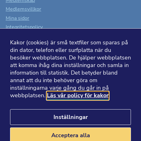
Medlemskap
Medlemsvillkor
Mina sidor
Statistik
Kakor som
Integritetspolicy
hjälper oss
Cookiesinställningar
att förbättra
hemsidans
Kakor (cookies) är små textfiler som sparas på
Tillgänglighet
funktionalitet
din dator, telefon eller surfplatta när du
och
uppbyggnad,
besöker webbplatsen. De hjälper webbplatsen
baserat på
att komma ihåg dina inställningar och samla in
hur
hemsidan
information till statistik. Det betyder bland
används.
BESÖK ÄVEN
annat att du inte behöver göra om
inställningarna varje gång du går in på
webbplatsen.
Läs vår policy för kakor
Läkemedelsakademin
Upplevelse
För att
Läkemedelsvärlden
hemsidan
ska fungera
Apotekarsocietetens museum
Inställningar
så bra som
Apotekarsocietetens bibliotek
möjligt för
dig under ditt
besök.
Acceptera alla