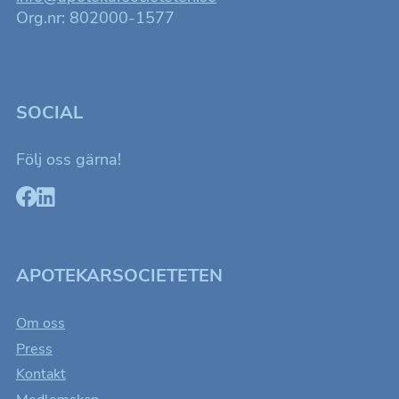
Org.nr: 802000-1577
SOCIAL
Följ oss gärna!
Nödvändiga
Dessa kakor
går inte att
APOTEKARSOCIETETEN
välja bort. De
behövs för att
Om oss
hemsidan
Press
över huvud
Kontakt
taget ska
fungera.