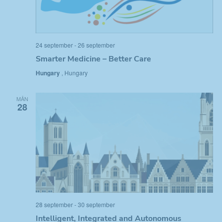
h
v
y
24 september
-
26 september
Smarter Medicine – Better Care
n
Hungary
, Hungary
a
v
MÅN
28
i
g
e
r
i
n
28 september
-
30 september
Intelligent, Integrated and Autonomous