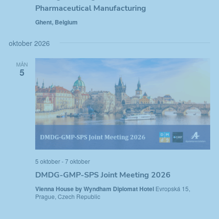
g
Pharmaceutical Manufacturing
Ghent, Belgium
oktober 2026
MÅN
5
5 oktober
-
7 oktober
DMDG-GMP-SPS Joint Meeting 2026
Vienna House by Wyndham Diplomat Hotel
Evropská 15,
Prague, Czech Republic