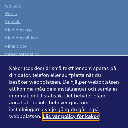
dig under ditt
Om oss
besök.
Press
Kontakt
Marknadsföring
Medlemskap
Genom att dela
med dig av dina
Medlemsvillkor
intressen och ditt
beteende när du
Mina sidor
surfar ökar du
chansen att få se
Integritetspolicy
personligt
Cookiesinställningar
anpassat innehåll
som kan intressera
Kakor (cookies) är små textfiler som sparas på
Tillgänglighet
dig.
din dator, telefon eller surfplatta när du
besöker webbplatsen. De hjälper webbplatsen
att komma ihåg dina inställningar och samla in
information till statistik. Det betyder bland
BESÖK ÄVEN
annat att du inte behöver göra om
inställningarna varje gång du går in på
webbplatsen.
Läs vår policy för kakor
Läkemedelsakademin
Läkemedelsvärlden