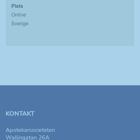
Plats
Online
Sverige
Nödvändiga
Dessa kakor
går inte att
KONTAKT
välja bort. De
behövs för att
Apotekarsocieteten
hemsidan
Wallingatan 26A