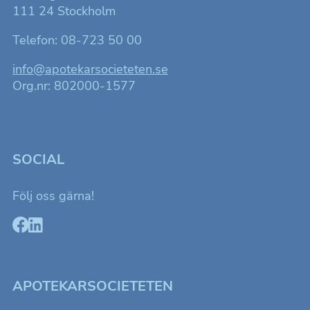
över huvud
111 24 Stockholm
taget ska
fungera.
Telefon: 08-723 50 00
info@apotekarsocieteten.se
Statistik
Org.nr: 802000-1577
Kakor som
hjälper oss
att förbättra
hemsidans
funktionalitet
och
SOCIAL
uppbyggnad,
baserat på
hur
hemsidan
Följ oss gärna!
används.
Upplevelse
För att
hemsidan
ska fungera
APOTEKARSOCIETETEN
så bra som
möjligt för