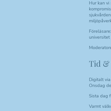
Hur kan vi
kompromiss
sjukvården,
miljöpåver
Föreläsare
universitet
Moderatore
Tid & 
Digitalt vi
Onsdag den
Sista dag 
Varmt välk