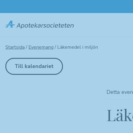
Hoppa
till
huvudinnehållet
Startsida
/
Evenemang
/
Läkemedel i miljön
Till kalendariet
Detta even
Läk