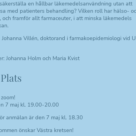
 säkerställa en hållbar läkemedelsanvändning utan att
a med patienters behandling? Vilken roll har hälso- o
 och framför allt farmaceuter, i att minska läkemedels
kan.
: Johanna Villén, doktorand i farmakoepidemiologi vid 
r: Johanna Holm och Maria Kvist
Plats
a zoom!
 7 maj kl. 19.00-20.00
för anmälan är den 7 maj kl. 18.30
ommen önskar Västra kretsen!