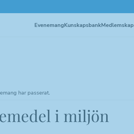
Evenemang
Kunskapsbank
Medlemskap
emang har passerat.
emedel i miljön