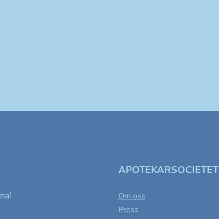
APOTEKARSOCIETE
rna!
Om oss
Press