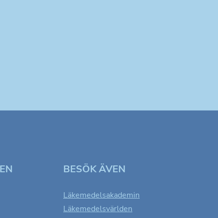
TEN
BESÖK ÄVEN
Läkemedelsakademin
Läkemedelsvärlden