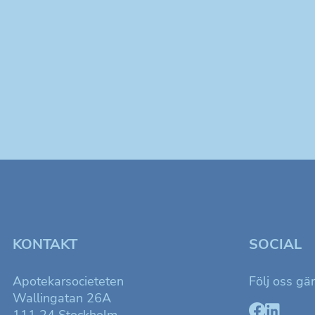
KONTAKT
SOCIAL
Apotekarsocieteten
Följ oss gä
Wallingatan 26A
111 24 Stockholm