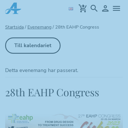
Hoppa
till
huvudinnehållet
Startsida
/
Evenemang
/
28th EAHP Congress
Till kalendariet
Detta evenemang har passerat.
28th EAHP Congress