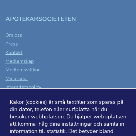
APOTEKARSOCIETETEN
Om oss
Press
Kontakt
Medlemskap
Medlemsvillkor
Mina sidor
Integritetspolicy
Cookiesinställningar
Kakor (cookies) är små textfiler som sparas på
Tillgänglighet
Nödvändiga
din dator, telefon eller surfplatta när du
Dessa kakor
besöker webbplatsen. De hjälper webbplatsen
går inte att
att komma ihåg dina inställningar och samla in
välja bort. De
information till statistik. Det betyder bland