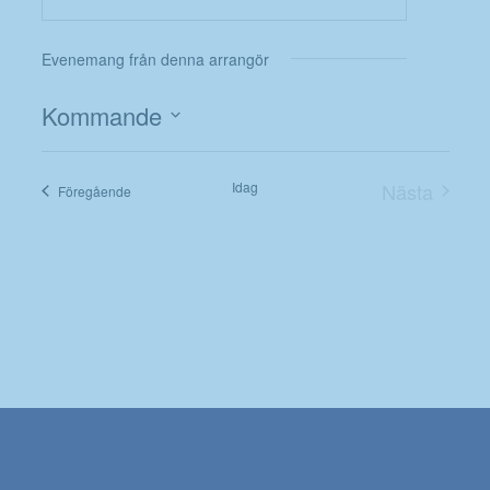
Evenemang från denna arrangör
Kommande
Välj
datum.
Idag
Nästa
Evenemang
Föregående
Evenema