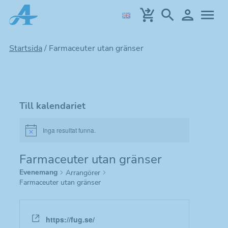
Hoppa
till
huvudinnehållet
Startsida
/
Farmaceuter utan gränser
Till kalendariet
Inga resultat funna.
Notice
Farmaceuter utan gränser
Evenemang
Arrangörer
Farmaceuter utan gränser
Website
https://fug.se/