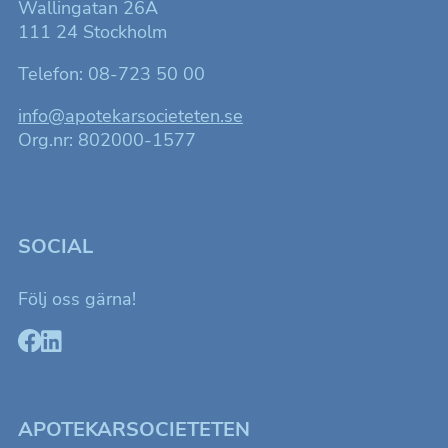
Wallingatan 26A
111 24 Stockholm
Telefon: 08-723 50 00
info@apotekarsocieteten.se
Org.nr: 802000-1577
SOCIAL
Följ oss gärna!
Nödvändiga
Dessa kakor
går inte att
välja bort. De
behövs för att
APOTEKARSOCIETETEN
hemsidan