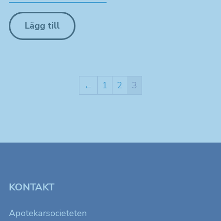
Lägg till
←
1
2
3
KONTAKT
Apotekarsocieteten