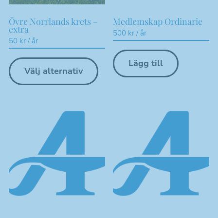
Övre Norrlands krets –
Medlemskap Ordinarie
extra
500
kr
/ år
50
kr
/ år
Den
Lägg till
här
Välj alternativ
produkten
har
flera
varianter.
De
olika
alternativen
kan
väljas
på
produktsidan