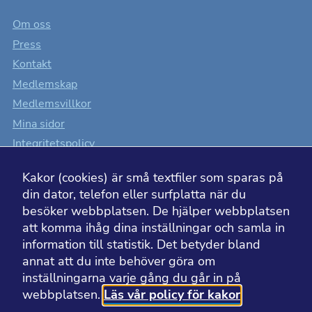
över huvud
taget ska
Om oss
fungera.
Press
Kontakt
Medlemskap
Statistik
Kakor som
Medlemsvillkor
hjälper oss
att förbättra
Mina sidor
hemsidans
Integritetspolicy
funktionalitet
och
Cookiesinställningar
uppbyggnad,
Kakor (cookies) är små textfiler som sparas på
baserat på
Tillgänglighet
hur
din dator, telefon eller surfplatta när du
hemsidan
besöker webbplatsen. De hjälper webbplatsen
används.
att komma ihåg dina inställningar och samla in
information till statistik. Det betyder bland
BESÖK ÄVEN
Upplevelse
annat att du inte behöver göra om
För att
inställningarna varje gång du går in på
hemsidan
ska fungera
Läkemedelsakademin
webbplatsen.
Läs vår policy för kakor
så bra som